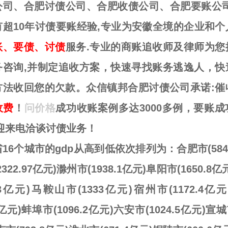
公司、合肥讨债公司、合肥收债公司、合肥要账公司
有超10年讨债要账经验,专业为安徽全境的企业和个
账、要债、讨债
服务.专业的商账追收师及律师为您
务咨询,并制定追收方案，快速寻找账务逃逸人，快
方法收回您的欠款。众信镇邦合肥讨债公司承诺:催
收费
！
问价格
成功收账案例多达3000多例，要账
欢迎来电洽谈讨债业务！
16个城市的gdp从高到低依次排列为：合肥市(5841
322.97亿元)滁州市(1938.1亿元)阜阳市(1650.8
2.33亿元)马鞍山市(1333亿元)宿州市(1172.4亿
.2亿元)蚌埠市(1096.2亿元)六安市(1024.5亿元)宣城市