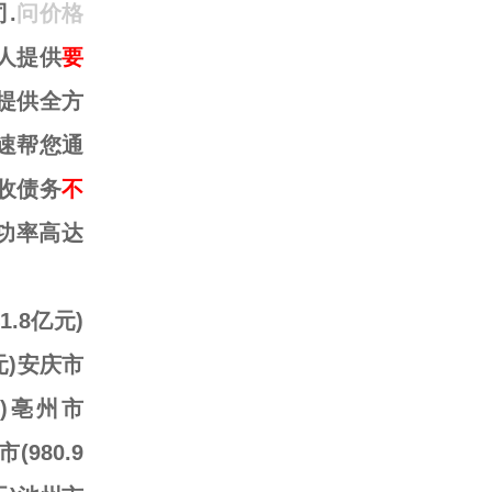
.
问价格
人提供
要
提供全方
速帮您通
收债务
不
成功率高达
.8亿元)
亿元)安庆市
元)亳州市
(980.9