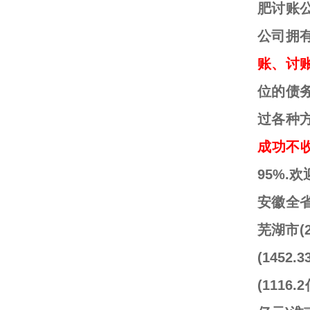
肥讨账
公司拥
账、讨
位的债
过各种
成功不
95%.
安徽全省
芜湖市(2
(145
(1116