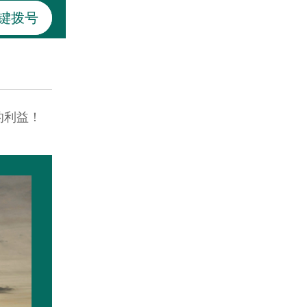
键拨号
的利益！