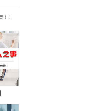
费！！
司