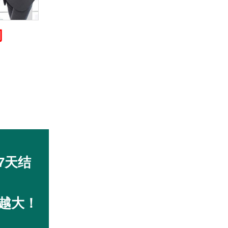
司
7天结
越大！