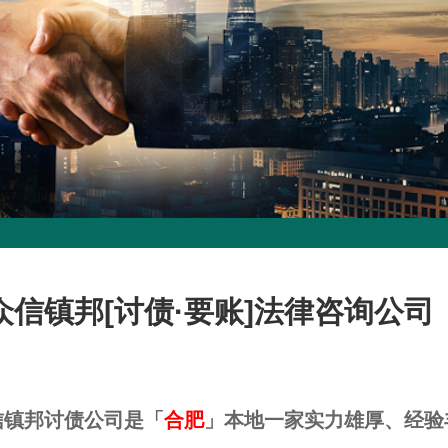
众信镇邦[讨债·要账]法律咨询公司
信镇邦讨债公司是「
合肥
」本地一家实力雄厚、经验