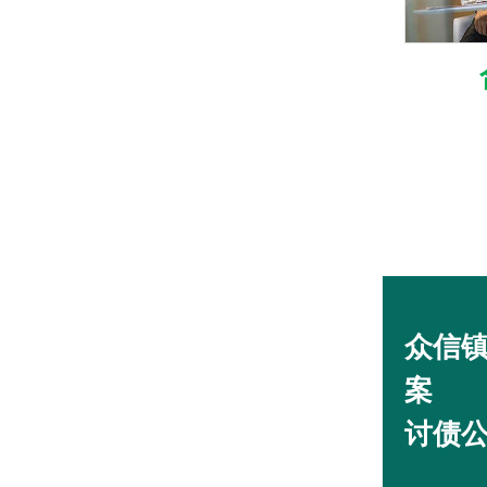
众信镇
案
讨债