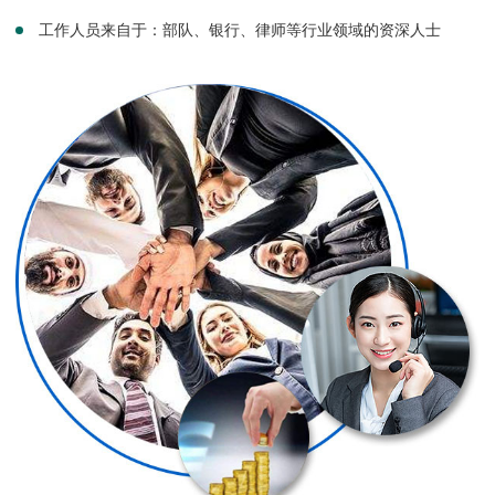
工作人员来自于：部队、银行、律师等行业领域的资深人士