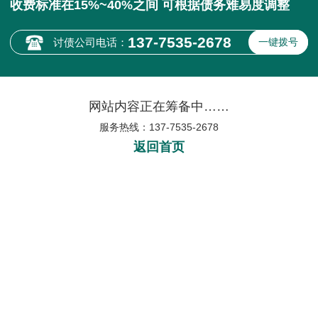
收费标准在15%~40%之间 可根据债务难易度调整
137-7535-2678
讨债公司电话：
一键拨号
网站内容正在筹备中……
服务热线：137-7535-2678
返回首页