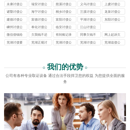
司
司
司
司
司
永康讨债公
瑞安讨债公
慈溪讨债公
义乌讨债公
上虞讨债公
司
司
司
司
司
诸暨讨债公
海宁讨债公
桐乡讨债公
兰溪讨债公
龙泉讨债公
司
司
司
司
司
建德讨债公
富德讨债公
富阳讨债公
平湖讨债公
东阳讨债公
司
司
司
司
司
嵊州讨债公
奉化讨债公
临安讨债公
江山讨债公
司
司
司
司
微信借钱给
欠我钱不还
有转账记录
同事欠钱不
网上起诉欠
朋友不还可
可以报警吗
可以把钱要
还属于诈骗
钱不还去哪
芜湖讨债要
芜湖正规讨
芜湖讨债公
芜湖讨债公
芜湖追债公
以起诉吗
回来吗
吗
里起诉
账公司
债公司
司
司
司
我们的优势
公司有各种专业取证设备 通过合法手段捍卫您的权益 为您提供全面的服
务