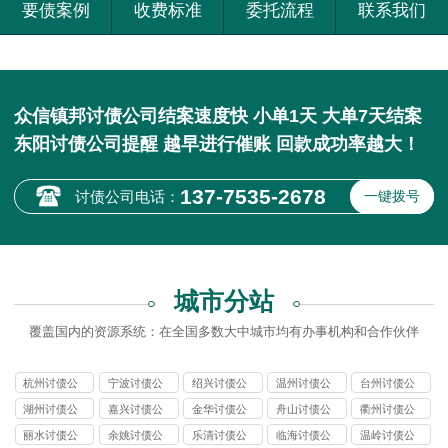
要债案例
收费标准
委托流程
联系我们
众信镇邦讨债公司结案速度快 小单1天 大单7天结案
东阳讨债公司提醒 越早进行催账 回款成功率越大！
137-7535-2678
讨债公司电话：
一键拨号
城市分站
覆盖国内的资源系统：在全国多数大中城市均有办事机构和合作伙伴
杭州讨债公
宁波讨债公
绍兴讨债公
温州讨债公
台州讨债公
司
司
司
司
司
湖州讨债公
嘉兴讨债公
金华讨债公
舟山讨债公
衢州讨债公
司
司
司
司
司
丽水讨债公
余姚讨债公
乐清讨债公
临海讨债公
温岭讨债公