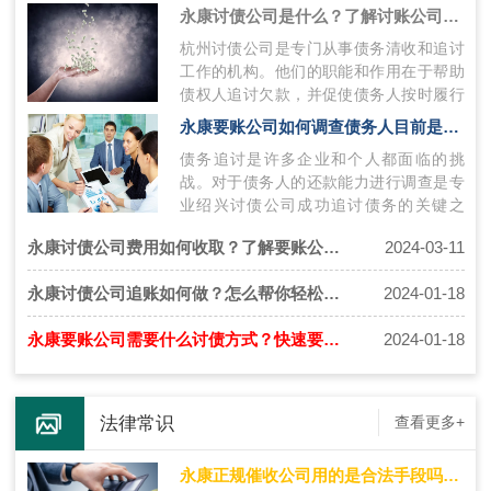
永康讨债公司是什么？了解讨账公司的职能和作用
杭州讨债公司是专门从事债务清收和追讨
工作的机构。他们的职能和作用在于帮助
债权人追讨欠款，并促使债务人按时履行
还款义务。杭州讨债公司拥有丰富的经验
永康要账公司如何调查债务人目前是否有还款能力
和…
债务追讨是许多企业和个人都面临的挑
战。对于债务人的还款能力进行调查是专
业绍兴讨债公司成功追讨债务的关键之
一。本文将介绍专业绍兴讨债公司如何调
永康讨债公司费用如何收取？了解要账公司的收费方式
2024-03-11
查债务…
永康讨债公司追账如何做？怎么帮你轻松讨债？
2024-01-18
永康要账公司需要什么讨债方式？快速要账秘籍推荐
2024-01-18
法律常识
查看更多+
永康正规催收公司用的是合法手段吗？都有哪些呢？