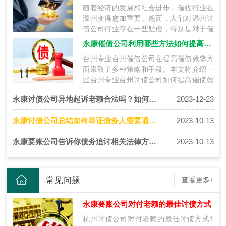
随着经济的发展和社会进步，催收行业在
温州变得愈加重要。然而，人们对温州讨
债公司行业存在一些疑虑，特别是对于催
收机构是否使用合法手段的关注。本文将
永康催债公司利用哪些方法如何提高催债效率
探…
台州专业台州催债公司在提高催债效率方
面采取了多种策略和手段。本文将介绍一
些台州专业台州讨债公司如何提高催债效
率的方法。1.债务信息管理：宁波讨债公
永康讨债公司异地起诉老赖合法吗？如何异地合法追债
2023-12-23
司…
永康讨债公司总结如何举证债务人需要通过哪些途径？
2023-10-13
永康要账公司告诉你债务追讨相关法律方式有哪些？
2023-10-13
常见问题
查看更多+
永康要账公司对付老赖的最佳讨债方式
杭州讨债公司对付老赖的最佳讨债方式1