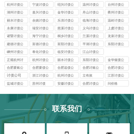
杭州讨债公
宁波讨债公
绍兴讨债公
温州讨债公
台州讨债公
司
司
司
司
司
湖州讨债公
嘉兴讨债公
金华讨债公
舟山讨债公
衢州讨债公
司
司
司
司
司
丽水讨债公
余姚讨债公
乐清讨债公
临海讨债公
温岭讨债公
司
司
司
司
司
永康讨债公
瑞安讨债公
慈溪讨债公
义乌讨债公
上虞讨债公
司
司
司
司
司
诸暨讨债公
海宁讨债公
桐乡讨债公
兰溪讨债公
龙泉讨债公
司
司
司
司
司
建德讨债公
富德讨债公
富阳讨债公
平湖讨债公
东阳讨债公
司
司
司
司
司
嵊州讨债公
奉化讨债公
临安讨债公
江山讨债公
司
司
司
司
正规杭州讨
杭州讨债公
丽水讨债公
东阳讨债公
金华催债公
债公司
司
司
司
司
合肥要账公
合肥要债公
合肥追债公
合肥讨账公
合肥讨债公
司
司
司
司
司
讨债公司
浙江讨债公
杭州讨债公
立有效
江苏讨债公
司
司
司
盐城讨债公
苏州讨债
安徽讨债公
合肥讨债公
问价格
司
司
司
联系我们