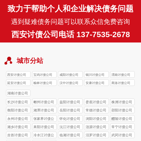
致力于帮助个人和企业解决债务问题
遇到疑难债务问题可以联系众信免费咨询
西安讨债公司电话 137-7535-2678
城市分站
西安讨债公司
宝鸡讨债公司
咸阳讨债公司
铜川讨债公司
渭南讨债公司
延安讨债公司
榆林讨债公司
汉中讨债公司
安康讨债公司
商洛讨债公司
湖南讨债公司
长沙讨债公司
郴州讨债公司
益阳讨债公司
娄底讨债公司
株洲讨债公司
衡阳讨债公司
湘潭讨债公司
岳阳讨债公司
常德讨债公司
邵阳讨债公司
永州讨债公司
张家界讨债公
怀化讨债公司
浏阳讨债公司
醴陵讨债公司
司
湘乡讨债公司
耒阳讨债公司
沅江讨债公司
涟源讨债公司
常宁讨债公司
吉首讨债公司
冷水江讨债公
临湘讨债公司
汨罗讨债公司
武冈讨债公司