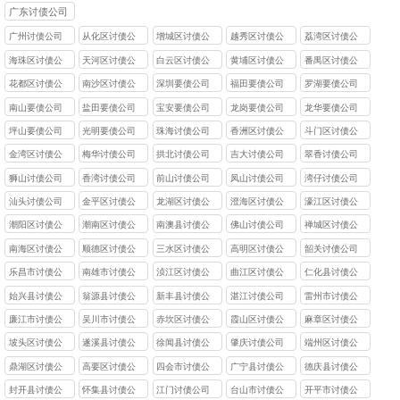
广东讨债公司
广州讨债公司
从化区讨债公
增城区讨债公
越秀区讨债公
荔湾区讨债公
司
司
司
司
海珠区讨债公
天河区讨债公
白云区讨债公
黄埔区讨债公
番禺区讨债公
司
司
司
司
司
花都区讨债公
南沙区讨债公
深圳要债公司
福田要债公司
罗湖要债公司
司
司
南山要债公司
盐田要债公司
宝安要债公司
龙岗要债公司
龙华要债公司
坪山要债公司
光明要债公司
珠海讨债公司
香洲区讨债公
斗门区讨债公
司
司
金湾区讨债公
梅华讨债公司
拱北讨债公司
吉大讨债公司
翠香讨债公司
司
狮山讨债公司
香湾讨债公司
前山讨债公司
凤山讨债公司
湾仔讨债公司
汕头讨债公司
金平区讨债公
龙湖区讨债公
澄海区讨债公
濠江区讨债公
司
司
司
司
‌潮阳区讨债公
‌潮南区讨债公
南澳县讨债公
佛山讨债公司
禅城区讨债公
司
司
司
司
南海区讨债公
顺德区讨债公
三水区讨债公
高明区讨债公
韶关讨债公司
司
司
司
司
乐昌市讨债公
南雄市讨债公
浈江区讨债公
‌曲江区讨债公
‌仁化县讨债公
司
司
司
司
司
始兴县讨债公
翁源县讨债公
‌新丰县讨债公
湛江讨债公司
雷州市‌讨债公
司
司
司
司
‌‌廉江市‌讨债公
‌‌吴川市讨债公
赤坎区‌讨债公
‌霞山区‌讨债公
‌麻章区‌讨债公
司
司
司
司
司
‌坡头区‌讨债公
‌遂溪县‌讨债公
‌徐闻县讨债公
肇庆讨债公司
‌端州区讨债公
司
司
司
司
鼎湖区讨债公
高要区讨债公
四会市讨债公
广宁县讨债公
德庆县讨债公
司
司
司
司
司
封开县讨债公
怀集县讨债公
江门讨债公司
台山市讨债公
开平市讨债公