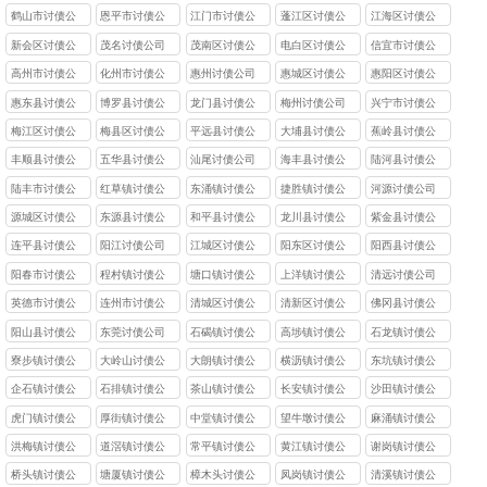
司
司
司
司
鹤山市讨债公
恩平市讨债公
江门市讨债公
蓬江区讨债公
江海区讨债公
司
司
司
司
司
新会区讨债公
茂名讨债公司
茂南区讨债公
电白区讨债公
信宜市讨债公
司
司
司
司
高州市讨债公
化州市讨债公
惠州讨债公司
惠城区讨债公
惠阳区讨债公
司
司
司
司
惠东县讨债公
博罗县讨债公
龙门县讨债公
梅州讨债公司
兴宁市讨债公
司
司
司
司
梅江区讨债公
梅县区讨债公
平远县讨债公
大埔县讨债公
蕉岭县讨债公
司
司
司
司
司
丰顺县讨债公
五华县讨债公
汕尾讨债公司
海丰县讨债公
陆河县讨债公
司
司
司
司
陆丰市讨债公
红草镇讨债公
东涌镇讨债公
捷胜镇讨债公
河源讨债公司
司
司
司
司
源城区讨债公
东源县讨债公
和平县讨债公
龙川县讨债公
紫金县讨债公
司
司
司
司
司
连平县讨债公
阳江讨债公司
江城区讨债公
阳东区讨债公
阳西县讨债公
司
司
司
司
阳春市讨债公
程村镇讨债公
塘口镇讨债公
上洋镇讨债公
清远讨债公司
司
司
司
司
英德市讨债公
连州市讨债公
清城区讨债公
清新区讨债公
佛冈县讨债公
司
司
司
司
司
阳山县讨债公
东莞讨债公司
石碣镇讨债公
高埗镇讨债公
石龙镇讨债公
司
司
司
司
寮步镇讨债公
大岭山讨债公
大朗镇讨债公
横沥镇讨债公
东坑镇讨债公
司
司
司
司
司
企石镇讨债公
石排镇讨债公
茶山镇讨债公
长安镇讨债公
沙田镇讨债公
司
司
司
司
司
虎门镇讨债公
厚街镇讨债公
中堂镇讨债公
望牛墩讨债公
麻涌镇讨债公
司
司
司
司
司
洪梅镇讨债公
道滘镇讨债公
常平镇讨债公
黄江镇讨债公
谢岗镇讨债公
司
司
司
司
司
桥头镇讨债公
塘厦镇讨债公
樟木头讨债公
凤岗镇讨债公
清溪镇讨债公