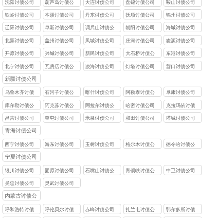
沈阳讨债公司
葫芦岛讨债公
大连讨债公司
盘锦讨债公司
鞍山讨债公司
司
铁岭讨债公司
本溪讨债公司
丹东讨债公司
抚顺讨债公司
锦州讨债公司
辽阳讨债公司
阜新讨债公司
调兵山讨债公
朝阳讨债公司
海城讨债公司
司
北票讨债公司
盖州讨债公司
凤城讨债公司
庄河讨债公司
凌源讨债公司
开原讨债公司
兴城讨债公司
新民讨债公司
大石桥讨债公
东港讨债公司
司
北宁讨债公司
瓦房店讨债公
凌海讨债公司
灯塔讨债公司
营口讨债公司
司
新疆讨债公司
乌鲁木齐讨债
石河子讨债公
喀什讨债公司
阿勒泰讨债公
阜康讨债公司
公司
司
司
库尔勒讨债公
阿克苏讨债公
阿拉尔讨债公
哈密讨债公司
克拉玛依讨债
司
司
司
公司
昌吉讨债公司
奎屯讨债公司
米泉讨债公司
和田讨债公司
塔城讨债公司
青海讨债公司
西宁讨债公司
海东讨债公司
玉树讨债公司
格尔木讨债公
德令哈讨债公
司
司
宁夏讨债公司
银川讨债公司
固原讨债公司
石嘴山讨债公
青铜峡讨债公
中卫讨债公司
司
司
吴忠讨债公司
灵武讨债公司
内蒙古讨债公
司
呼和浩特讨债
呼伦贝尔讨债
赤峰讨债公司
扎兰屯讨债公
鄂尔多斯讨债