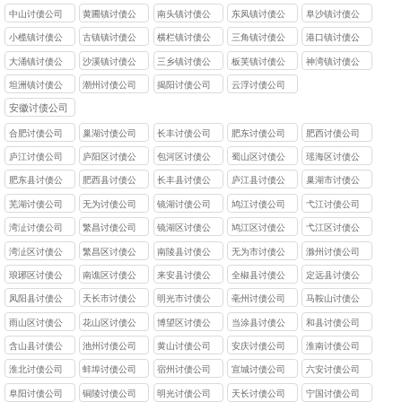
司
司
司
司
司
中山讨债公司
黄圃镇讨债公
南头镇讨债公
东凤镇讨债公
阜沙镇讨债公
司
司
司
司
小榄镇讨债公
古镇镇讨债公
横栏镇讨债公
三角镇讨债公
港口镇讨债公
司
司
司
司
司
大涌镇讨债公
沙溪镇讨债公
三乡镇讨债公
板芙镇讨债公
神湾镇讨债公
司
司
司
司
司
坦洲镇讨债公
潮州讨债公司
揭阳讨债公司
云浮讨债公司
司
安徽讨债公司
合肥讨债公司
巢湖讨债公司
长丰讨债公司
肥东讨债公司
肥西讨债公司
庐江讨债公司
庐阳区讨债公
包河区讨债公
蜀山区讨债公
瑶海区讨债公
司
司
司
司
肥东县讨债公
肥西县讨债公
长丰县讨债公
庐江县讨债公
巢湖市讨债公
司
司
司
司
司
芜湖讨债公司
无为讨债公司
镜湖讨债公司
鸠江讨债公司
弋江讨债公司
湾沚讨债公司
繁昌讨债公司
镜湖区讨债公
鸠江区讨债公
弋江区讨债公
司
司
司
湾沚区讨债公
繁昌区讨债公
南陵县讨债公
无为市讨债公
滁州讨债公司
司
司
司
司
琅琊区讨债公
南谯区讨债公
来安县讨债公
全椒县讨债公
定远县讨债公
司
司
司
司
司
凤阳县讨债公
天长市讨债公
明光市讨债公
亳州讨债公司
马鞍山讨债公
司
司
司
司
雨山区讨债公
花山区讨债公
博望区讨债公
当涂县讨债公
和县讨债公司
司
司
司
司
含山县讨债公
池州讨债公司
黄山讨债公司
安庆讨债公司
淮南讨债公司
司
淮北讨债公司
蚌埠讨债公司
宿州讨债公司
宣城讨债公司
六安讨债公司
阜阳讨债公司
铜陵讨债公司
明光讨债公司
天长讨债公司
宁国讨债公司