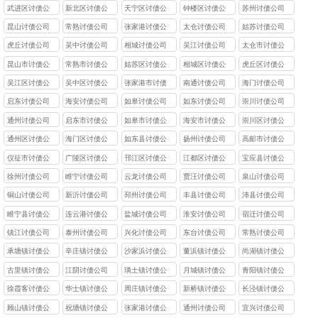
司
司
武进区讨债公
新北区讨债公
天宁区讨债公
钟楼区讨债公
苏州讨债公司
司
司
司
司
昆山讨债公司
常熟讨债公司
张家港讨债公
太仓讨债公司
姑苏讨债公司
司
虎丘讨债公司
吴中讨债公司
相城讨债公司
吴江讨债公司
太仓市讨债公
司
昆山市讨债公
常熟市讨债公
姑苏区讨债公
相城区讨债公
虎丘区讨债公
司
司
司
司
司
吴江区讨债公
吴中区讨债公
张家港市讨债
南通讨债公司
海门讨债公司
司
司
公司
启东讨债公司
海安讨债公司
如皋讨债公司
如东讨债公司
崇川讨债公司
通州讨债公司
启东市讨债公
如皋市讨债公
海安市讨债公
崇川区讨债公
司
司
司
司
通州区讨债公
海门区讨债公
如东县讨债公
扬州讨债公司
高邮市讨债公
司
司
司
司
仪征市讨债公
广陵区讨债公
邗江区讨债公
江都区讨债公
宝应县讨债公
司
司
司
司
司
徐州讨债公司
睢宁讨债公司
云龙讨债公司
贾汪讨债公司
泉山讨债公司
铜山讨债公司
新沂讨债公司
邳州讨债公司
丰县讨债公司
沛县讨债公司
睢宁县讨债公
连云港讨债公
盐城讨债公司
淮安讨债公司
宿迁讨债公司
司
司
镇江讨债公司
泰州讨债公司
兴化讨债公司
东台讨债公司
常熟讨债公司
承塘镇讨债公
辛庄镇讨债公
沙家浜讨债公
董浜镇讨债公
尚湖镇讨债公
司
司
司
司
司
古里镇讨债公
江阴讨债公司
璜土镇讨债公
月城镇讨债公
青阳镇讨债公
司
司
司
司
徐霞客讨债公
华士镇讨债公
周庄镇讨债公
新桥镇讨债公
长泾镇讨债公
司
司
司
司
司
顾山镇讨债公
祝塘镇讨债公
张家港讨债公
通州讨债公司
宜兴讨债公司