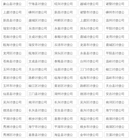
司
司
司
司
司
象山县讨债公
宁海县讨债公
绍兴讨债公司
越城讨债公司
诸暨讨债公司
司
司
上虞讨债公司
嵊州讨债公司
新昌讨债公司
诸暨市讨债公
嵊州市讨债公
司
司
新昌县讨债公
越城区讨债公
柯桥区讨债公
上虞区讨债公
温州讨债公司
司
司
司
司
瑞安讨债公司
乐清讨债公司
永嘉讨债公司
洞头讨债公司
平阳讨债公司
苍南讨债公司
文成讨债公司
泰顺讨债公司
鹿城讨债公司
龙湾讨债公司
瓯海讨债公司
瑞安市讨债公
乐清市讨债公
龙港市讨债公
鹿城区讨债公
司
司
司
司
龙湾区讨债公
瓯海区讨债公
洞头区讨债公
永嘉县讨债公
平阳县讨债公
司
司
司
司
司
苍南县讨债公
文成县讨债公
泰顺县讨债公
台州讨债公司
温岭讨债公司
司
司
司
玉环讨债公司
天台讨债公司
仙居讨债公司
三门讨债公司
椒江讨债公司
黄岩讨债公司
路桥讨债公司
临海讨债公司
‌临海市讨债公
‌温岭市讨债公
司
司
玉环市讨债公
椒江区讨债公
‌黄岩区讨债公
路桥区讨债公
天台县讨债公
司
司
司
司
司
仙居县讨债公
三门县讨债公
湖州讨债公司
德清讨债公司
安吉讨债公司
司
司
吴兴讨债公司
南浔讨债公司
长兴讨债公司
吴兴区讨债公
南浔区讨债公
司
司
德清县讨债公
长兴县讨债公
安吉县讨债公
嘉兴讨债公司
海宁讨债公司
司
司
司
平湖讨债公司
桐乡讨债公司
嘉善讨债公司
海盐讨债公司
南湖讨债公司
秀洲讨债公司
海宁市讨债公
平湖市讨债公
桐乡市讨债公
南湖区讨债公
司
司
司
司
秀洲区讨债公
嘉善县讨债公
海盐县讨债公
金华讨债公司
兰溪讨债公司