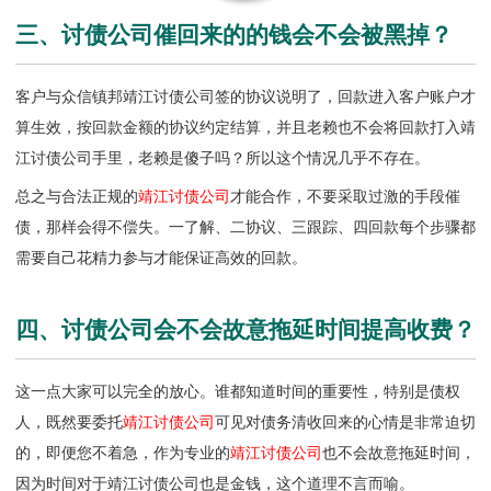
三、讨债公司催回来的的钱会不会被黑掉？
客户与众信镇邦靖江讨债公司签的协议说明了，回款进入客户账户才
算生效，按回款金额的协议约定结算，并且老赖也不会将回款打入
靖
江讨债公司
手里，老赖是傻子吗？所以这个情况几乎不存在。
总之与合法正规的
靖江讨债公司
才能合作，不要采取过激的手段催
债，那样会得不偿失。一了解、二协议、三跟踪、四回款每个步骤都
需要自己花精力参与才能保证高效的回款。
四、讨债公司会不会故意拖延时间提高收费？
这一点大家可以完全的放心。谁都知道时间的重要性，特别是债权
人，既然要委托
靖江讨债公司
可见对债务清收回来的心情是非常迫切
的，即便您不着急，作为专业的
靖江讨债公司
也不会故意拖延时间，
因为时间对于靖江讨债公司也是金钱，这个道理不言而喻。