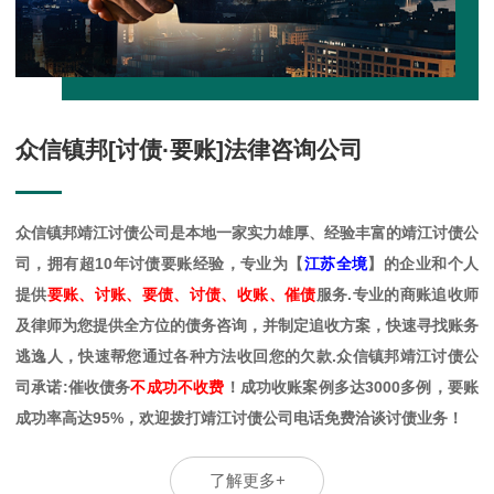
众信镇邦[讨债·要账]法律咨询公司
众信镇邦靖江讨债公司是
本地一家实力雄厚、经验丰富的靖江讨债公
司，拥有超10年讨债要账经验，专业为【
江苏全境
】的企业和个人
提供
要账、讨账、要债、讨债、收账、催债
服务.专业的商账追收师
及律师为您提供全方位的债务咨询，并制定追收方案，快速寻找账务
逃逸人，快速帮您通过各种方法收回您的欠款.众信镇邦靖江讨债公
司承诺:催收债务
不成功不收费
！成功收账案例多达3000多例，要账
成功率高达95%，欢迎拨打靖江讨债公司电话免费洽谈讨债业务！
了解更多+