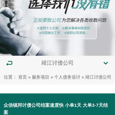
靖江讨债公司
位置：
首页
»
服务项目
»
个人债务追讨
»
靖江讨债公司
众信镇邦讨债公司结案速度快 小单1天 大单3-7天结
案