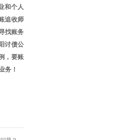
业和个人
账追收师
寻找账务
阳讨债公
多例，要账
业务！