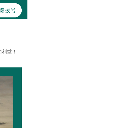
键拨号
的利益！