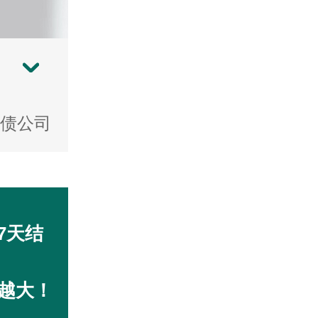
债公司
7天结
越大！