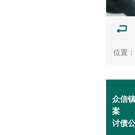
位置：
众信镇
案
讨债