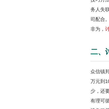
务人失
司配合
非为，
二、
众信镇邦
万元到1
少，还
有理可