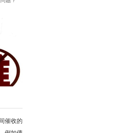
个问题？
间催收的
，例如债