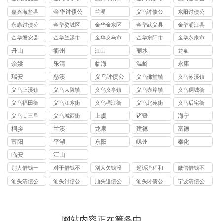
讨债公司
讨债公司
讨债公司
讨债公司
讨债公司
金华讨债公
嘉兴海盐县
兰溪
义乌讨债公
东阳讨债公
司
讨债公司
司
司
永康讨债公
金华婺城区
金华金东区
金华武义县
金华浦江县
司
讨债公司
讨债公司
讨债公司
讨债公司
金华磐安县
金华兰溪市
金华义乌市
金华东阳市
金华永康市
讨债公司
讨债公司
讨债公司
讨债公司
讨债公司
舟山
衢州
丽水
江山
龙泉
余姚
乐清
临海
温岭
永康
瑞安
慈溪
义乌讨债公
义乌佛堂镇
义乌苏溪镇
司
讨债公司
讨债公司
义乌上溪镇
义乌大陈镇
义乌义亭镇
义乌赤岸镇
义乌稠城街
讨债公司
讨债公司
讨债公司
讨债公司
道讨债公司
义乌福田街
义乌江东街
义乌稠江街
义乌北苑街
义乌后宅街
道讨债公司
道讨债公司
道讨债公司
道讨债公司
道讨债公司
上虞
诸暨
海宁
义乌廿三里
义乌城西街
街道讨债公
道讨债公司
桐乡
兰溪
龙泉
建德
富德
司
富阳
平湖
东阳
嵊州
奉化
临安
江山
别人借钱一
对于借钱不
别人欠钱没
起诉流程和
微信借钱不
直不还怎么
还的人怎么
有钱还怎么
费用欠钱不
还怎么要回
汕头清债公
汕头讨债公
汕头追债公
汕头讨债公
宁波清债公
起诉
解决
办
还
来
司
司
司
司
司
网站内容正在筹备中……