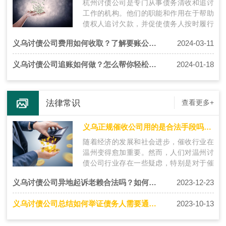
杭州讨债公司是专门从事债务清收和追讨
工作的机构。他们的职能和作用在于帮助
债权人追讨欠款，并促使债务人按时履行
还款义务。杭州讨债公司拥有丰富的经验
义乌讨债公司费用如何收取？了解要账公司的收费方式
2024-03-11
和…
义乌讨债公司追账如何做？怎么帮你轻松讨债？
2024-01-18
法律常识
查看更多+
义乌正规催收公司用的是合法手段吗？都有哪些呢？
随着经济的发展和社会进步，催收行业在
温州变得愈加重要。然而，人们对温州讨
债公司行业存在一些疑虑，特别是对于催
收机构是否使用合法手段的关注。本文将
义乌讨债公司异地起诉老赖合法吗？如何异地合法追债
2023-12-23
探…
义乌讨债公司总结如何举证债务人需要通过哪些途径？
2023-10-13