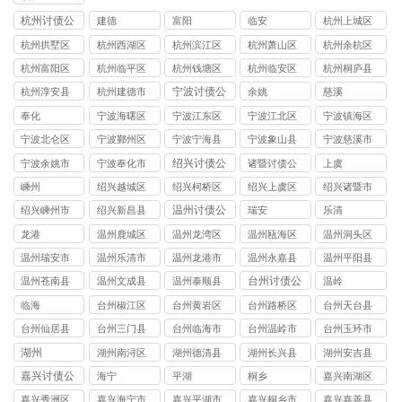
杭州讨债公
建德
富阳
临安
杭州上城区
司
讨债公司
杭州拱墅区
杭州西湖区
杭州滨江区
杭州萧山区
杭州余杭区
讨债公司
讨债公司
讨债公司
讨债公司
讨债公司
杭州富阳区
杭州临平区
杭州钱塘区
杭州临安区
杭州桐庐县
讨债公司
讨债公司
讨债公司
讨债公司
讨债公司
宁波讨债公
杭州淳安县
杭州建德市
余姚
慈溪
司
讨债公司
讨债公司
奉化
宁波海曙区
宁波江东区
宁波江北区
宁波镇海区
讨债公司
讨债公司
讨债公司
讨债公司
宁波北仑区
宁波鄞州区
宁波宁海县
宁波象山县
宁波慈溪市
讨债公司
讨债公司
讨债公司
讨债公司
讨债公司
绍兴讨债公
宁波余姚市
宁波奉化市
诸暨讨债公
上虞
司
讨债公司
讨债公司
司
嵊州
绍兴越城区
绍兴柯桥区
绍兴上虞区
绍兴诸暨市
讨债公司
讨债公司
讨债公司
讨债公司
温州讨债公
绍兴嵊州市
绍兴新昌县
瑞安
乐清
司
讨债公司
讨债公司
龙港
温州鹿城区
温州龙湾区
温州瓯海区
温州洞头区
讨债公司
讨债公司
讨债公司
讨债公司
温州瑞安市
温州乐清市
温州龙港市
温州永嘉县
温州平阳县
讨债公司
讨债公司
讨债公司
讨债公司
讨债公司
台州讨债公
温州苍南县
温州文成县
温州泰顺县
温岭
司
讨债公司
讨债公司
讨债公司
临海
台州‌椒江区
台州黄岩区‌
台州路桥区
台州天台县
讨债公司
讨债公司
讨债公司
讨债公司
台州仙居县
台州三门县
台州临海市
台州温岭市
台州玉环市
讨债公司
讨债公司
讨债公司
讨债公司
讨债公司
湖州
湖州南浔区
湖州德清县
湖州长兴县
湖州安吉县
讨债公司
讨债公司
讨债公司
讨债公司
嘉兴讨债公
海宁
平湖
桐乡
嘉兴南湖区
司
讨债公司
嘉兴秀洲区
嘉兴海宁市
嘉兴平湖市
嘉兴桐乡市
嘉兴嘉善县