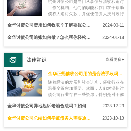
杭州讨债公司是专门从事债务清收和追讨
工作的机构。他们的职能和作用在于帮助
债权人追讨欠款，并促使债务人按时履行
还款义务。杭州讨债公司拥有丰富的经验
金华讨债公司费用如何收取？了解要账公司的收费方式
2024-03-11
和…
金华讨债公司追账如何做？怎么帮你轻松讨债？
2024-01-18
法律常识
查看更多+
金华正规催收公司用的是合法手段吗？都有哪些呢？
随着经济的发展和社会进步，催收行业在
温州变得愈加重要。然而，人们对温州讨
债公司行业存在一些疑虑，特别是对于催
收机构是否使用合法手段的关注。本文将
金华讨债公司异地起诉老赖合法吗？如何异地合法追债
2023-12-23
探…
金华讨债公司总结如何举证债务人需要通过哪些途径？
2023-10-13