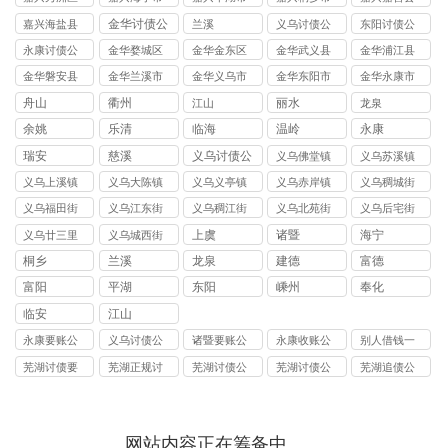
讨债公司
讨债公司
讨债公司
讨债公司
讨债公司
金华讨债公
嘉兴海盐县
兰溪
义乌讨债公
东阳讨债公
司
讨债公司
司
司
永康讨债公
金华婺城区
金华金东区
金华武义县
金华浦江县
司
讨债公司
讨债公司
讨债公司
讨债公司
金华磐安县
金华兰溪市
金华义乌市
金华东阳市
金华永康市
讨债公司
讨债公司
讨债公司
讨债公司
讨债公司
舟山
衢州
丽水
江山
龙泉
余姚
乐清
临海
温岭
永康
瑞安
慈溪
义乌讨债公
义乌佛堂镇
义乌苏溪镇
司
讨债公司
讨债公司
义乌上溪镇
义乌大陈镇
义乌义亭镇
义乌赤岸镇
义乌稠城街
讨债公司
讨债公司
讨债公司
讨债公司
道讨债公司
义乌福田街
义乌江东街
义乌稠江街
义乌北苑街
义乌后宅街
道讨债公司
道讨债公司
道讨债公司
道讨债公司
道讨债公司
上虞
诸暨
海宁
义乌廿三里
义乌城西街
街道讨债公
道讨债公司
桐乡
兰溪
龙泉
建德
富德
司
富阳
平湖
东阳
嵊州
奉化
临安
江山
永康要账公
义乌讨债公
诸暨要账公
永康收账公
别人借钱一
司
司
司
司
直不还怎么
芜湖讨债要
芜湖正规讨
芜湖讨债公
芜湖讨债公
芜湖追债公
起诉
账公司
债公司
司
司
司
网站内容正在筹备中……