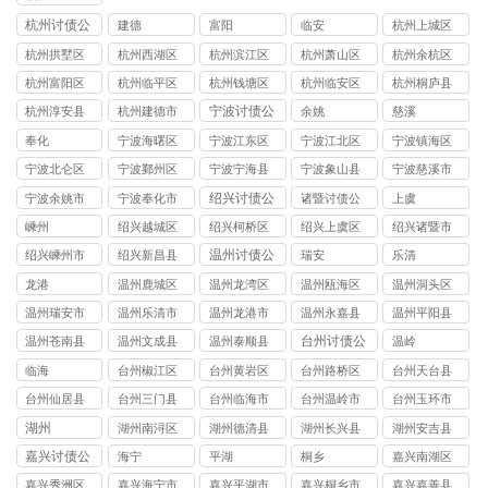
杭州讨债公
建德
富阳
临安
杭州上城区
司
讨债公司
杭州拱墅区
杭州西湖区
杭州滨江区
杭州萧山区
杭州余杭区
讨债公司
讨债公司
讨债公司
讨债公司
讨债公司
杭州富阳区
杭州临平区
杭州钱塘区
杭州临安区
杭州桐庐县
讨债公司
讨债公司
讨债公司
讨债公司
讨债公司
宁波讨债公
杭州淳安县
杭州建德市
余姚
慈溪
司
讨债公司
讨债公司
奉化
宁波海曙区
宁波江东区
宁波江北区
宁波镇海区
讨债公司
讨债公司
讨债公司
讨债公司
宁波北仑区
宁波鄞州区
宁波宁海县
宁波象山县
宁波慈溪市
讨债公司
讨债公司
讨债公司
讨债公司
讨债公司
绍兴讨债公
宁波余姚市
宁波奉化市
诸暨讨债公
上虞
司
讨债公司
讨债公司
司
嵊州
绍兴越城区
绍兴柯桥区
绍兴上虞区
绍兴诸暨市
讨债公司
讨债公司
讨债公司
讨债公司
温州讨债公
绍兴嵊州市
绍兴新昌县
瑞安
乐清
司
讨债公司
讨债公司
龙港
温州鹿城区
温州龙湾区
温州瓯海区
温州洞头区
讨债公司
讨债公司
讨债公司
讨债公司
温州瑞安市
温州乐清市
温州龙港市
温州永嘉县
温州平阳县
讨债公司
讨债公司
讨债公司
讨债公司
讨债公司
台州讨债公
温州苍南县
温州文成县
温州泰顺县
温岭
司
讨债公司
讨债公司
讨债公司
临海
台州‌椒江区
台州黄岩区‌
台州路桥区
台州天台县
讨债公司
讨债公司
讨债公司
讨债公司
台州仙居县
台州三门县
台州临海市
台州温岭市
台州玉环市
讨债公司
讨债公司
讨债公司
讨债公司
讨债公司
湖州
湖州南浔区
湖州德清县
湖州长兴县
湖州安吉县
讨债公司
讨债公司
讨债公司
讨债公司
嘉兴讨债公
海宁
平湖
桐乡
嘉兴南湖区
司
讨债公司
嘉兴秀洲区
嘉兴海宁市
嘉兴平湖市
嘉兴桐乡市
嘉兴嘉善县