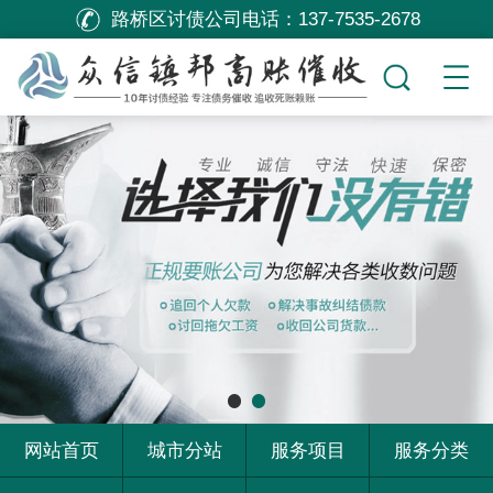
路桥区讨债公司电话：
137-7535-2678
网站首页
城市分站
服务项目
服务分类