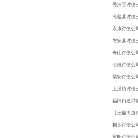
秀洲区讨债
司
海盐县讨债
司
永康讨债公
磐安县讨债
司
舟山讨债公
余姚讨债公
瑞安讨债公
上溪镇讨债
司
福田街道讨
公司
廿三里街道
债公司
桐乡讨债公
富阳讨债公