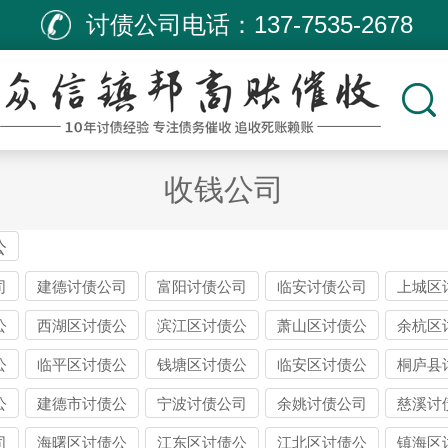
讨债公司电话：
137-7535-2678
收钱公司
公
司
建德讨债公司
富阳讨债公司
临安讨债公司
上城区
司
公
西湖区讨债公
滨江区讨债公
萧山区讨债公
余杭区
司
司
司
司
公
临平区讨债公
钱塘区讨债公
临安区讨债公
桐庐县
司
司
司
司
公
建德市讨债公
宁波讨债公司
余姚讨债公司
慈溪讨
司
司
海曙区讨债公
江东区讨债公
江北区讨债公
镇海区