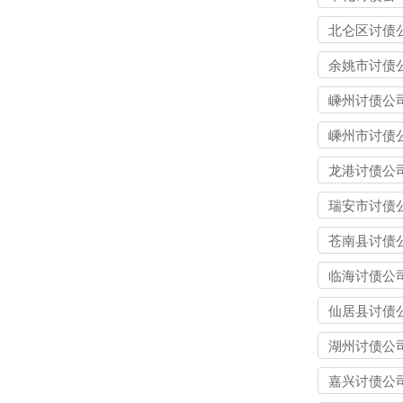
北仑区讨债
司
余姚市讨债
司
嵊州讨债公
嵊州市讨债
司
龙港讨债公
瑞安市讨债
司
苍南县讨债
司
临海讨债公
仙居县讨债
司
湖州讨债公
嘉兴讨债公