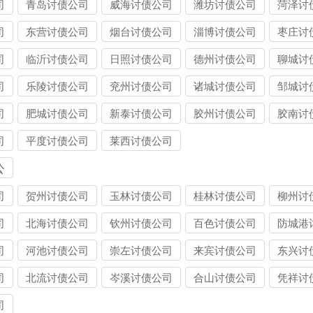
司
青岛讨债公司
威海讨债公司
潍坊讨债公司
菏泽讨
司
东营讨债公司
烟台讨债公司
淄博讨债公司
枣庄讨
司
临沂讨债公司
日照讨债公司
德州讨债公司
聊城讨
司
乐陵讨债公司
兖州讨债公司
诸城讨债公司
邹城讨
司
肥城讨债公司
新泰讨债公司
胶州讨债公司
胶南讨
司
平度讨债公司
莱西讨债公司
公
司
贺州讨债公司
玉林讨债公司
桂林讨债公司
柳州讨
司
北海讨债公司
钦州讨债公司
百色讨债公司
防城港
司
司
河池讨债公司
崇左讨债公司
来宾讨债公司
东兴讨
司
北流讨债公司
岑溪讨债公司
合山讨债公司
凭祥讨
司