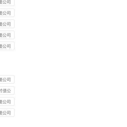
债公司
债公司
债公司
债公司
债公司
债公司
讨债公
债公司
债公司