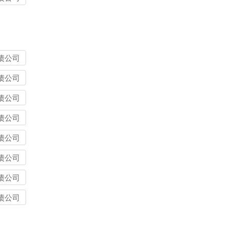
债公司
债公司
债公司
债公司
债公司
债公司
债公司
债公司