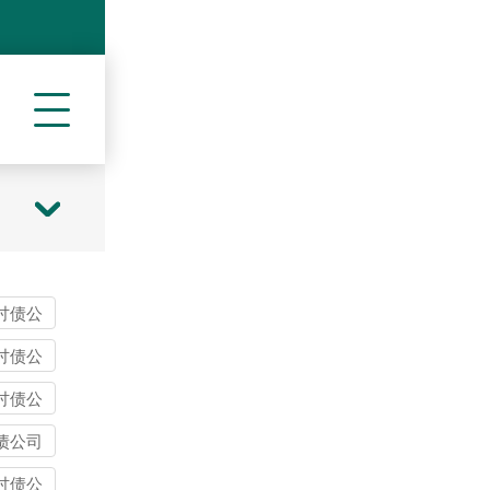
讨债公
讨债公
讨债公
债公司
讨债公