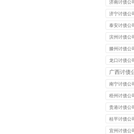
济南讨债公
济宁讨债公
泰安讨债公
滨州讨债公
滕州讨债公
龙口讨债公
广西讨债
司
南宁讨债公
梧州讨债公
贵港讨债公
桂平讨债公
宜州讨债公