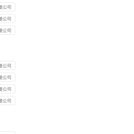
债公司
债公司
债公司
债公司
债公司
债公司
债公司